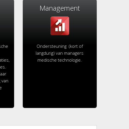
Management
sche
Ondersteuning (kort of
langdurig) van managers
ties,
medische technologie.
ges.
jaar
 van
e