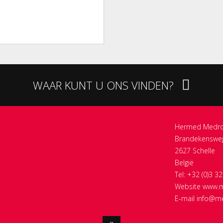
WAAR KUNT U ONS VINDEN?
Hermed Medrot
Brandekenswe
2627 Schelle
België
Tel: +32 (0)3 3
Website
www.m
E-mail
info@me